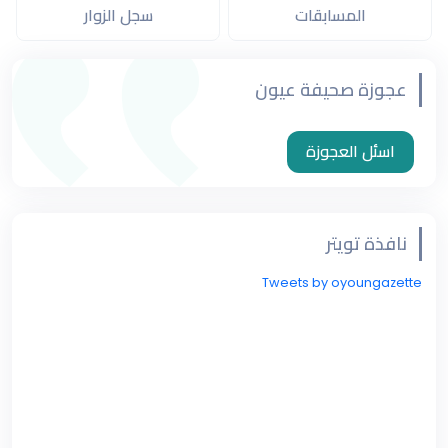
المسابقات
سجل الزوار
عجوزة صحيفة عيون
اسئل العجوزة
نافذة تويتر
Tweets by oyoungazette