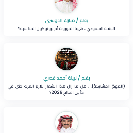
بقلم / مبارك الدوسري
البشت السعودي.. هيبة الموروث أم بروتوكول المناسبة؟
بقلم / نبيلة أحمد قصري
(المهمُّ المشاركةُ)... هل ما زال هذا الشعارُ يُلازمُ العربَ حتى في
كأسِ العالمِ 2026؟