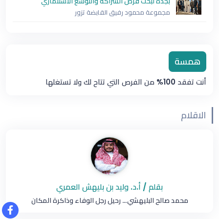
بجدة لبحث فرص الشراكة والتوسع الاستثماري
مجموعة محمود رفيق القابضة تزور
همسة
أنت تفقد 100% من الفرص التي تتاح لك ولا تستغلها
الاقلام
بقلم / أ.د. وليد بن بليهش العمري
محمد صالح البليهشي… رحيل رجل الوفاء وذاكرة المكان