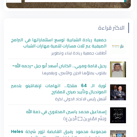
الكوادر العاملة مع الشباب في القطاع غير الربحي،
وتعزيز
الاكثر قراءة
جمعية ريادة الشبابية توسع استثماراتها في البرامج
الصيفية عبر ثلاث مسارات لتنمية مهارات الشباب
أطلقت جمعية ريادة لبناء وتطوير
رحيل قامة ومربي.. الكابتن أسعد أبو جبل -رحمه الله-
بقلوب يملؤها الحزن والأسى، ويغمرها
ثورة الـ 64 منتخبًا.. اتهامات لإنفانتينو بتدمير
المونديال وتأييد صيني للمقترح
أشعل رئيس الاتحاد الدولي لكرة
إسماعيل محمد ياسين المحلاوي في ذمة الله
وَبَشِّرِ الصَّابِرِينَ ۝ الَّذِينَ إِذَا
مجموعة محمود رفيق القابضة تزور شركة Heles