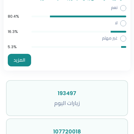
نعم
80.4%
لا
16.3%
غير مهتم
5.3%
المزيد
193497
زيارات اليوم
107720018