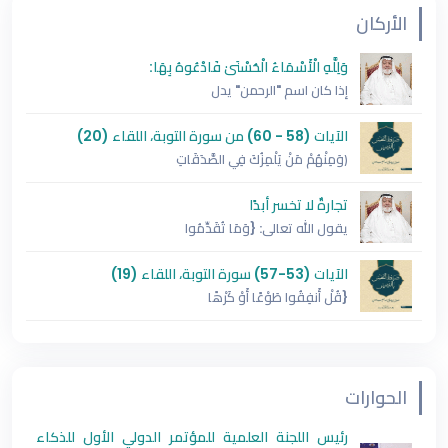
الأركان
وَلِلَّهِ الْأَسْمَاءُ الْحُسْنَىٰ فَادْعُوهُ بِهَا:
إذا كان اسم "الرحمن" يدل
الآيات (58 - 60) من سورة التوبة، اللقاء (20)
﴿وَمِنْهُمْ مَنْ يَلْمِزُكَ فِي الصَّدَقَاتِ
تجارةٌ لا تخسر أبدًا
يقول الله تعالى: {وَمَا تُقَدِّمُوا
الآيات (53-57) سورة التوبة، اللقاء (19)
{قُلْ أَنفِقُوا طَوْعًا أَوْ كَرْهًا
الحوارات
رئيس اللجنة العلمية للمؤتمر الدولي الأول للذكاء