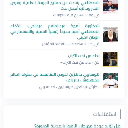
الاصطناعي يتحدث عن معايير الجودة العلمية وفرص
النشر وجائزة أفضل بحث
في وقت تتسارع فيه التحولات
الدكتورة أميرة عبدالمنعم عبدالحي: الذكاء
الاصطناعي أصبح محركاً رئيسياً للتنمية والاستثمار في
الوطن العربي
في إطار الاستعدادات لانعقاد المؤتمر
نداء من تحت التراب
لأن «نداء من تحت التراب»
هوساوي جاهزين لخوض المنافسة في بطولة العالم
للكيوكوشن بالرياض
الكابتن عبدالعزيز هوساوي ، احد مدربي
استفتاءات
هل تؤيد عودة مهرجان الزهور بالمدينة المنورة؟