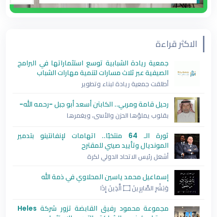
واللاعبون من نتائج مميزة خلال منافسات موسم
ال
2025-2026. وأقيم
الاكثر قراءة
جمعية ريادة الشبابية توسع استثماراتها في البرامج
الصيفية عبر ثلاث مسارات لتنمية مهارات الشباب
أطلقت جمعية ريادة لبناء وتطوير
رحيل قامة ومربي.. الكابتن أسعد أبو جبل -رحمه الله-
بقلوب يملؤها الحزن والأسى، ويغمرها
ثورة الـ 64 منتخبًا.. اتهامات لإنفانتينو بتدمير
المونديال وتأييد صيني للمقترح
أشعل رئيس الاتحاد الدولي لكرة
إسماعيل محمد ياسين المحلاوي في ذمة الله
وَبَشِّرِ الصَّابِرِينَ ۝ الَّذِينَ إِذَا
مجموعة محمود رفيق القابضة تزور شركة Heles