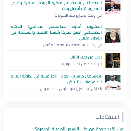
الاصطناعي يتحدث عن معايير الجودة العلمية وفرص
النشر وجائزة أفضل بحث
في وقت تتسارع فيه التحولات
الدكتورة أميرة عبدالمنعم عبدالحي: الذكاء
الاصطناعي أصبح محركاً رئيسياً للتنمية والاستثمار في
الوطن العربي
في إطار الاستعدادات لانعقاد المؤتمر
نداء من تحت التراب
لأن «نداء من تحت التراب»
هوساوي جاهزين لخوض المنافسة في بطولة العالم
للكيوكوشن بالرياض
الكابتن عبدالعزيز هوساوي ، احد مدربي
استفتاءات
هل تؤيد عودة مهرجان الزهور بالمدينة المنورة؟