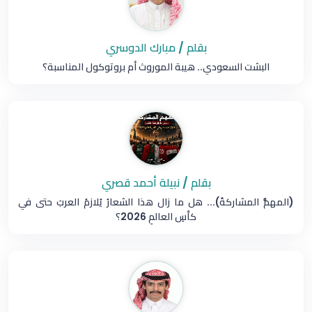
بقلم / مبارك الدوسري
البشت السعودي.. هيبة الموروث أم بروتوكول المناسبة؟
بقلم / نبيلة أحمد قصري
(المهمُّ المشاركةُ)... هل ما زال هذا الشعارُ يُلازمُ العربَ حتى في
كأسِ العالمِ 2026؟