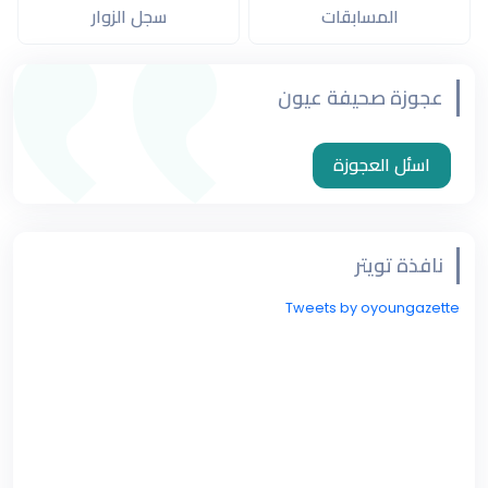
المسابقات
سجل الزوار
عجوزة صحيفة عيون
اسئل العجوزة
نافذة تويتر
Tweets by oyoungazette