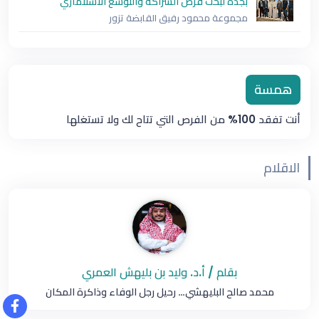
بجدة لبحث فرص الشراكة والتوسع الاستثماري
مجموعة محمود رفيق القابضة تزور
همسة
أنت تفقد 100% من الفرص التي تتاح لك ولا تستغلها
الاقلام
بقلم / أ.د. وليد بن بليهش العمري
محمد صالح البليهشي… رحيل رجل الوفاء وذاكرة المكان