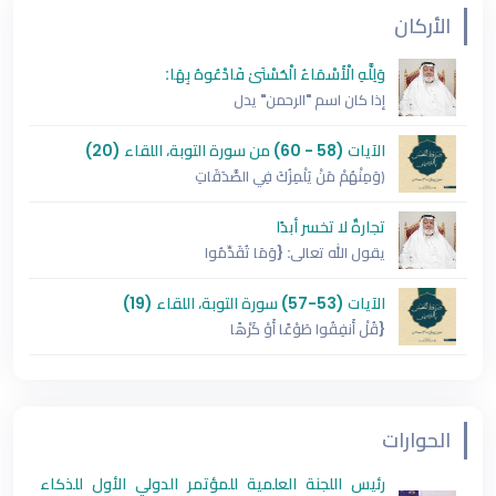
الأركان
وَلِلَّهِ الْأَسْمَاءُ الْحُسْنَىٰ فَادْعُوهُ بِهَا:
إذا كان اسم "الرحمن" يدل
الآيات (58 - 60) من سورة التوبة، اللقاء (20)
﴿وَمِنْهُمْ مَنْ يَلْمِزُكَ فِي الصَّدَقَاتِ
تجارةٌ لا تخسر أبدًا
يقول الله تعالى: {وَمَا تُقَدِّمُوا
الآيات (53-57) سورة التوبة، اللقاء (19)
{قُلْ أَنفِقُوا طَوْعًا أَوْ كَرْهًا
الحوارات
رئيس اللجنة العلمية للمؤتمر الدولي الأول للذكاء