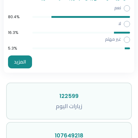
نعم
80.4%
لا
16.3%
غير مهتم
5.3%
المزيد
122599
زيارات اليوم
107649218