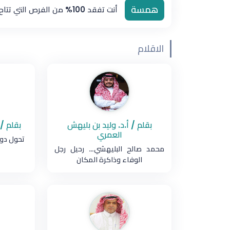
همسة
أنت تفقد 100% من الفرص التي تتاح لك ولا تستغلها
الاقلام
بقلم / أ.د. وليد بن بليهش
بقلم /
العمري
تحول دور
محمد صالح البليهشي… رحيل رجل
الوفاء وذاكرة المكان