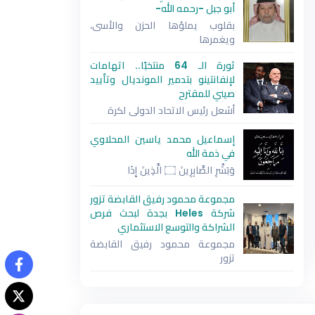
أبو جبل -رحمه الله-
بقلوب يملؤها الحزن والأسى،
ويغمرها
ثورة الـ 64 منتخبًا.. اتهامات
لإنفانتينو بتدمير المونديال وتأييد
صيني للمقترح
أشعل رئيس الاتحاد الدولي لكرة
إسماعيل محمد ياسين المحلاوي
في ذمة الله
وَبَشِّرِ الصَّابِرِينَ ۝ الَّذِينَ إِذَا
الأمن السيبراني يواكب عصر الذكاء الاصطناعي بحلولٍ م
شهد قطاع الأمن السيبراني إطلاق حلولٍ موحدة مواكبة لعصر الذكاء 
مجموعة محمود رفيق القابضة تزور
المنصة المحورية للذكاء الاصطناعي وإعادة ابتكار الأعمال؛ وذلك ف
شركة Heles بجدة لبحث فرص
للتعرضات الأمنية، والكشف المستمر
الشراكة والتوسع الاستثماري
مجموعة محمود رفيق القابضة
تزور