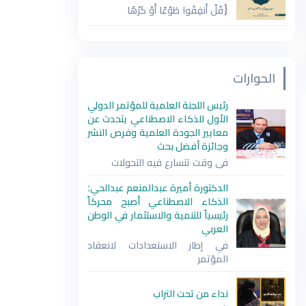
{قُلْ أَنفِقُوا طَوْعًا أَوْ كَرْهًا
الحوارات
رئيس اللجنة العلمية للمؤتمر الدولي
الأول للذكاء الاصطناعي يتحدث عن
معايير الجودة العلمية وفرص النشر
وجائزة أفضل بحث
في وقت تتسارع فيه التحولات
الدكتورة أميرة عبدالمنعم عبدالحي:
الذكاء الاصطناعي أصبح محركاً
رئيسياً للتنمية والاستثمار في الوطن
العربي
في إطار الاستعدادات لانعقاد
المؤتمر
نداء من تحت التراب