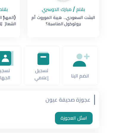
بقلم / مبارك الدوسري
بقلم
البشت السعودي.. هيبة الموروث أم
(المهمُّ ا
بروتوكول المناسبة؟
الشعارُ ي
تسجيل
تسجي
انضم الينا
إعلامي
الجها
عجوزة صحيفة عيون
اسئل العجوزة