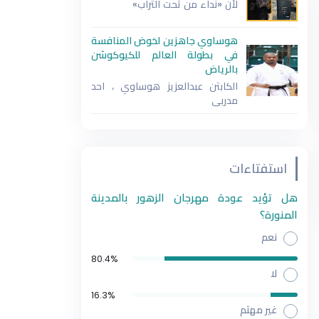
لأن «نداء من تحت التراب»
هوساوي جاهزين لخوض المنافسة
في بطولة العالم للكيوكوشن
بالرياض
الكابتن عبدالعزيز هوساوي ، احد
مدربي
استفتاءات
هل تؤيد عودة مهرجان الزهور بالمدينة
المنورة؟
نعم
80.4%
لا
16.3%
غير مهتم