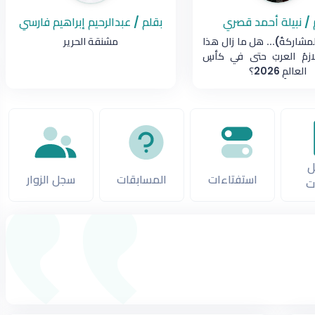
 / نبيلة أحمد قصري
بقلم / عبدالرحيم إبراهيم فارسي
لمشاركةُ)... هل ما زال هذا
مشنقة الحرير
ُلازمُ العربَ حتى في كأسِ
العالمِ 2026؟
ل
استفتاءات
المسابقات
سجل الزوار
ت