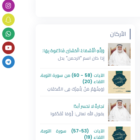
الأركان
وَلِلَّهِ الْأَسْمَاءُ الْحُسْنَىٰ فَادْعُوهُ بِهَا:
إذا كان اسم "الرحمن" يدل
الآيات (58 - 60) من سورة التوبة،
اللقاء (20)
﴿وَمِنْهُمْ مَنْ يَلْمِزُكَ فِي الصَّدَقَاتِ
تجارةٌ لا تخسر أبدًا
يقول الله تعالى: {وَمَا تُقَدِّمُوا
الآيات (53-57) سورة التوبة،
اللقاء (19)