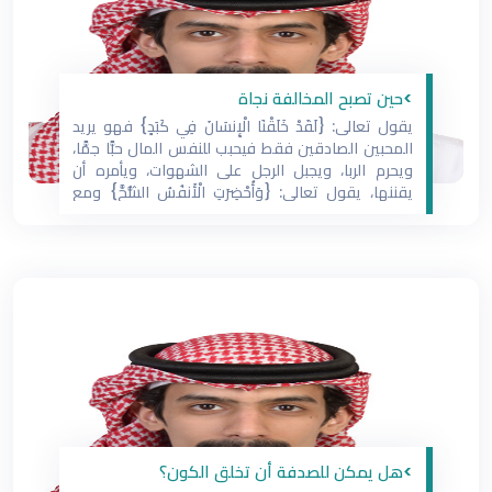
>حين تصبح المخالفة نجاة
يقول تعالى: {لَقَدْ خَلَقْنَا الْإِنسَانَ فِي كَبَدٍ} فهو يريد
المحبين الصادقين فقط فيحبب للنفس المال حبًّا جمًّا،
ويحرم الربا، ويجبل الرجل على الشهوات، ويأمره أن
يقننها، يقول تعالى: {وَأُحْضِرَتِ الْأَنفُسُ الشُّحَّ} ومع
ذلك هو سلوك مرفوض في شرعه، ويقول الرسول
عليه الصلاة والسلام في معنى حديثه: (حُفَّتِ الجنَّةُ
بالمكارِهِ)، في
>هل يمكن للصدفة أن تخلق الكون؟