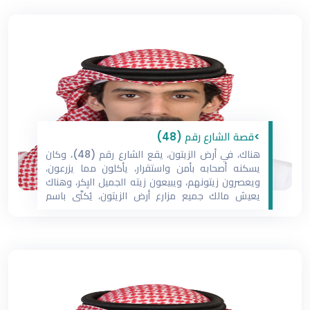
ويحفظوا،
>قصة الشارع رقم (48)
هناك، في أرض الزيتون، يقع الشارع رقم (48)، وكان
يسكنه أصحابه بأمن واستقرار، يأكلون مما يزرعون،
ويعصرون زيتونهم، ويبيعون زيته الجميل البِكر، وهناك
يعيش مالك جميع مزارع أرض الزيتون، يُكنّى باسم
(باقي)، وهي كنية اختارها لنفسه؛ لأنه هو وعائلته،
ومن قبلهم منذ القدم، كانوا مُلّاك هذه المزارع
الشاسعة، والأقدم في