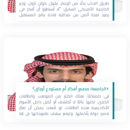
طريق الجذب بدلًا من الإجبار‏. يقول كولن باول، وزير
الخارجية‬⁩ الأمريكي السابق: "لا أستطيع أن أفكر في
رصيد لبلدنا أثمن من صداقة قادة عالم المستقبل
الذين تلقوا تعليمهم هنا".‏ وهذا القول دقيق جدًا؛
ففي الولايات المتحدة، تلقّى كثير من الزعماء
السياسيين حول العالم تعليمهم،
>الجامعة: مصنع أفكار أم مستودع أوراق؟
في جامعاتنا، هناك الكثير من المواهب والطاقات
الكبرى، لكنها غالبًا لا تُكتشف أو تُكبل داخل الأسوار
الأكاديمية هذه الطاقات، لو فُعلت يمكن أن تغيّر
مصير دولة بأكملها، وترفع سقف طموحاتها بل إننا
قد نجد نوابغ حقيقيين في كل التخصصات، لكنهم
يبقون حبيسي القاعات، لا يُطلب منهم سوى أن يتلقوا،