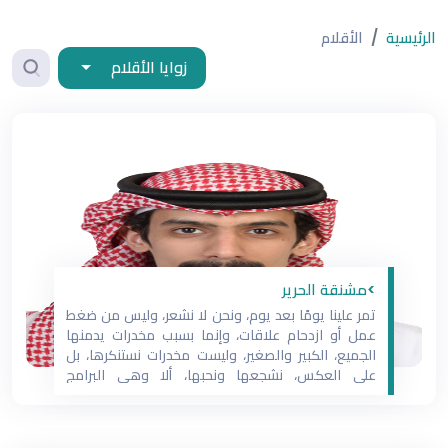
الرئيسية
الأقلام
زوايا الأقلام
>مشنقة الحرير
تمر علينا يومًا بعد يوم، ونحن لا نشعر، وليس من ضغط
عمل أو ازدحام علاقات، وإنما بسبب مخدرات يدمنها
الجميع، الكبير والصغير، وليست مخدرات نستنكرها، بل
على العكس، نشجعها ونحبها، ألا وهي البرامج
الإلكترونية. فتجد الشخص منا قد أصبح بليد المشاعر،
ضعيف التركيز، يعيش مضطربًا مشتتًا. يعيش الشخص
منا أجوف، يدور