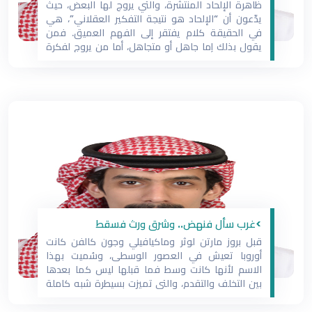
ظاهرة الإلحاد المنتشرة، والتي يروج لها البعض، حيث
يدّعون أن “الإلحاد هو نتيجة التفكير العقلاني”، هي
في الحقيقة كلام يفتقر إلى الفهم العميق. فمن
يقول بذلك إما جاهل أو متجاهل، أما من يروج لفكرة
أن الإلحاد يمنح الحرية لصاحبه، فهو في الحقيقة عدو
للنظام والتنظيم. الله سبحانه وتعالى يقول في كتابه
>غرب‬ سأل فنهض.. وشرق ورث فسقط
قبل بروز مارتن لوثر وماكيافيلي وجون كالفن كانت
أوروبا تعيش في العصور الوسطى، وسُميت بهذا
الاسم لأنها كانت وسط فما قبلها ليس كما بعدها
بين التخلف والتقدم، والتي تميزت بسيطرة شبه كاملة
للكنيسة على كل مناحي الحياة كانت الأغلبية الساحقة
من السكان أميّين، وكانت الكتب، وخاصة الدينية،