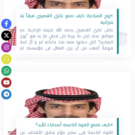
>روح المبادرة: كيف صنع غازي القصيبي فرقاً بلا
ميزانية
عاش غازي القصيبي رحمه الله تجربته الإدارية عبر
مواقع عدة، لكن ما يربط كل فصلٍ مرّ به هو "روح
المبادرة" التي حملها معه منذ بداياته لم يرَ أنّ ثمة
مهمةً أصعب من أن يرى العطل في مؤسسته ثم
يُصمّم على إصلاحه، مهما بدا بسيطاً أو بلا تكلفة تُذكر
وباجتهاد شخصي
>كيف تصنع القوة الناعمة أصدقاء للأبد؟
‏القوة الناعمة هي ⁧‫سلاح‬⁩ مؤثر يحقق الأهداف عن