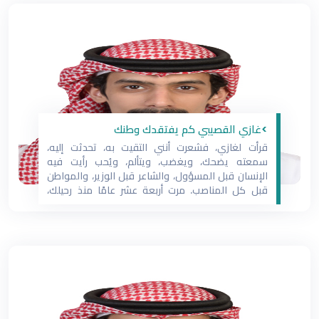
>غازي القصيبي كم يفتقدك وطنك
‏قرأت لغازي، فشعرت أنني التقيت به، تحدثت إليه،
سمعته يضحك، ويغضب، ويتألم، ويُحب رأيت فيه
الإنسان قبل المسؤول، والشاعر قبل الوزير، والمواطن
قبل كل المناصب. ‏مرت أربعة عشر عامًا منذ رحيلك،
لكن حضورك في الذاكرة الوطنية لا يزال أقوى من
كثيرين على قيد الحياة. ‏إداريٍّ يُلهم، ومواطنٍ يُحب
وطنه بصدق نادر، هذا