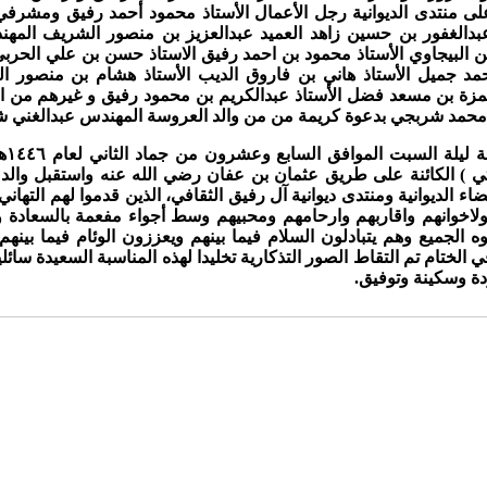
لى منتدى الديوانية رجل الأعمال الأستاذ محمود أحمد رفيق ومشرفي
عبدالغفور بن حسين زاهد العميد عبدالعزيز بن منصور الشريف ال
ن البيجاوي الأستاذ محمود بن احمد رفيق الاستاذ حسن بن علي الحرب
مد جميل الأستاذ هاني بن فاروق الديب الأستاذ هشام بن منصور ا
مزة بن مسعد فضل الأستاذ عبدالكريم بن محمود رفيق و غيرهم من ال
 محمد شربجي بدعوة كريمة من من والد العروسة المهندس عبدالغني 
يلتي ) الكائنة على طريق عثمان بن عفان رضي الله عنه واستقبل والد ا
لديوانية ومنتدى ديوانية آل رفيق الثقافي، الذين قدموا لهم التهاني
لاخوانهم واقاربهم وارحامهم ومحبيهم وسط أجواء مفعمة بالسعادة و
لجميع وهم يتبادلون السلام فيما بينهم ويعززون الوئام فيما بينهم ع
الختام تم التقاط الصور التذكارية تخليدا لهذه المناسبة السعيدة سائل
دة وسكينة وتوفيق.