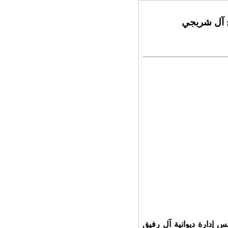
ح آل شربجي
 إدارة ديوانية آل رفيق