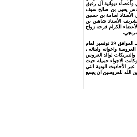
 وأعضاء ديوانية آل رفيق
مهندس يحيى بن صالح سيف
ي الأستاذ اسامة بن حسين
لشريف الأستاذ شاهين بن
أعضاء الكرام فرحة زواج
شربجي.
وذلك في مساء يوم الجمعة ليلة السبت الموافق السابع وعشرون من جماد الثاني لعام ١٤٤٦هـ الموافق 29 نوفمبر لعام
لعروسة واخوانه وابنائه ،
 والتبريكات لوالد العروس
كانت الاجواء جميلة حيث
بر الأحاديث الودية التي
ين الله للعروسين ان يجمع