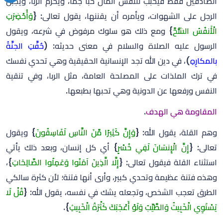
الصادقين فقط فيحبب للنفس المال حبًّا جمًّا، ويحرم الربا، ويجبل
الرجل على الشهوات، ويأمره أن يقننها، يقول تعالى: {
وَأُحْضِرَتِ
الْأَنفُسُ الشُّحَّ
} ومع ذلك هو سلوك مرفوض في شرعه، ويقول
الرسول عليه الصلاة والسلام في معنى حديثه: (
حُفَّتِ الجنَّةُ
بالمكارِهِ
)، في دين الله تجد الإنسانية الحقيقية وهي تحدي نفسك
في ترك الملذات على المصلحة العامة، مثل الربا، وفي تنقية
النفس ورفعها عن الدونية وهي تحبها بطبعها.‏
المقاومة هي الهدف
.
‏وهم القلة، يقول الله: {
وَإِنَّ كَثِيرًا مِّنَ النَّاسِ لَفَاسِقُونَ
} ويقول
تعالى: {
إِنَّ الْإِنسَانَ لَفِي خُسْرٍ
} أي كل إنسان، وبعد ذلك يأتي
استثناء القلة فيقول تعالى: {
إِلَّا الَّذِينَ آمَنُوا وَعَمِلُوا الصَّالِحَاتِ
}،
وهذه فتنة عظيمة وتحدي كبير، وأرى أنها فتنة؛ لأن كثرة سالكي
الطرق تعجب الشخص، وتجعله يشك في نفسه، يقول الله: {
قُلْ لَا
يَسْتَوِي الْخَبِيثُ وَالطَّيِّبُ وَلَوْ أَعْجَبَكَ كَثْرَةُ الْخَبِيثِ
}.