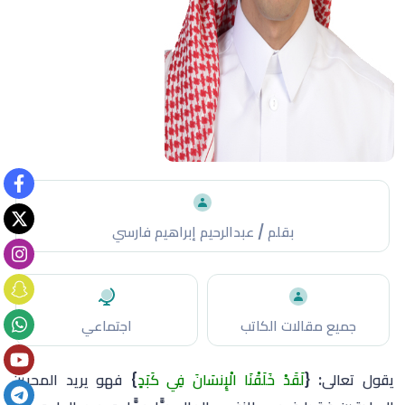
بقلم / عبدالرحيم إبراهيم فارسي
جميع مقالات الكاتب
اجتماعي
يقول تعالى: {
لَقَدْ خَلَقْنَا الْإِنسَانَ فِي كَبَدٍ
} فهو يريد المحبين