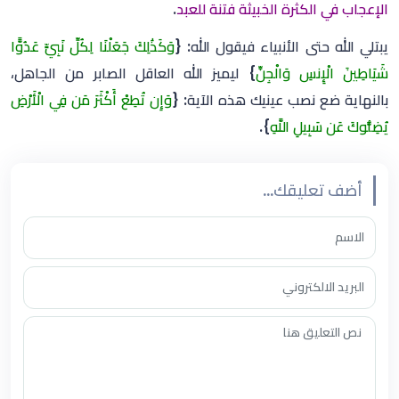
الإعجاب في الكثرة الخبيثة فتنة للعبد
.
‏يبتلي الله حتى الأنبياء فيقول الله: {
وَكَذَٰلِكَ جَعَلْنَا لِكُلِّ نَبِيٍّ عَدُوًّا
شَيَاطِينَ الْإِنسِ وَالْجِنِّ
} ليميز الله العاقل الصابر من الجاهل،
بالنهاية ضع نصب عينيك هذه الآية: ‏{
وَإِن تُطِعْ أَكْثَرَ مَن فِي الْأَرْضِ
يُضِلُّوكَ عَن سَبِيلِ اللَّهِ
}.
أضف تعليقك...