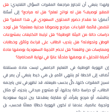
أصيلة للتحليل، لا بوصفها ملحقًا عابرًا في نهاية المحاضرة؟
إن الهوية الوطنية في التعليم الجامعي ليست مادة مستقلة
تُضاف إلى الخطة ثم ينتهي الأمر، بل هي خيط ينبغي أن يمر في
نسيج المقررات كلها، كلٌّ بحسب طبيعته. قد تظهر في نص يترجمه
الطالب، أو دراسة حالة يحللها، أو مشروع ميداني ينجزه، أو مثال
يناقشه، أو مرجع يقرأه، أو مقارنة يعقدها بين تجربة سعودية
وتجربة عالمية. عندها لا تكون الهوية خطابًا معلنًا فحسب، بل
ممارسة معرفية حيّة.
ومن هنا يمكن للأقسام العلمية واللجان الأكاديمية أن تفكر في
بناء «مصفوفة للمحتوى المحلي» داخل البرامج، لا على سبيل
البيروقراطية، بل على سبيل الوعي والمراجعة مصفوفة تسأل:
أين
تحضر النصوص السعودية؟ أين تحضر الحالات التطبيقية المحلية؟
أين تحضر المراجع الوطنية؟ أين تحضر المؤسسات والمبادرات
والمشروعات السعودية؟ أين يتدرب الطالب على إنتاج معرفة