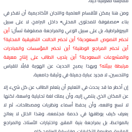
مرتبطة ببيئته؟
وبهذا يصبح الحديث عن الهوية قابلًا للقياس
والتحسين، لا مجرد عبارة جميلة في وثيقة جامعية.
إن أخطر ما قد يحدث في التعليم أن يتعلم الطالب عن كل شيء إلا
عن المكان الذي ينتمي إليه. وأن يملك لغة تحليلية واسعة، لكنها
لا تسع واقعه، وأن يحفظ أسماء ونظريات ومصطلحات، ثم لا
يعرف كيف يوظفها في خدمة مجتمعه. وهذا الخلل لا يعالج
بالمواعظ، بل بمراجعة بنية المقرر، واختيارات الأستاذ، والمراجع
المقررة، وطبيعة التكليفات، وفلسفة البرنامج كله.
نريد جامعة سعودية الأفق، عالمية الوعي؛ جامعة تستقبل
المعرفة من كل مكان، لكنها لا تفقد صوتها. تقرأ العالم، لكنها لا
تنسى أرضها، تعلّم الطالب أن الانفتاح قوة، وأن الجذور قوة أيضًا،
وأن الجمع بينهما هو الطريق الأقوم والأعمق.
وخلاصة القول
: لا خوف على جامعة تنفتح على العالم وهي واثقة
من ذاتها، وإنما الخوف على جامعة تنفتح حتى تفقد صورتها في