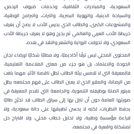
الجودة والاعتماد، بل هو جزء من معنى الملاءمة التعليمية.
فالمعرفة التي لا تلامس بيئة الطالب تظل ناقصة الأثر، مهما بلغت
من الرصانة، والمقرر الذي لا يعين الطالب على فهم مجتمعه يظل
مبتور الصلة بوظيفته التنموية. والجامعة التي تقدم المعرفة في
صورتها العامة دون أن تنزل بها إلى سياق الطالب قد تخرّج طالبًا
يحفظ النظريات، لكنه لا يحسن تطبيقها على حالة سعودية، ولا
قراءة مؤسسة وطنية، ولا تحليل خطاب محلي، ولا اقتراح حل
لمشكلة واقعية في مجتمعه.
ولهذا ينبغي أن تتجاوز مراجعة المقررات السؤال التقليدي:
هل
للمقرر توصيف؟ هل له نواتج تعلم؟ هل له مراجع؟
إلى أسئلة
أعمق:
ما مقدار حضور المحتوى السعودي في هذا المقرر؟ هل
تتضمن قائمة القراءات مراجع ونصوصًا محلية معتبرة؟ هل توجد
دراسات حالة من البيئة الوطنية؟ هل ترتبط التكليفات بمشروعات
الوطن وتحولاته؟ هل يتدرب الطالب على قراءة وثائق وخطابات
وممارسات من واقعه؟ هل تحضر التجربة السعودية بوصفها مادة