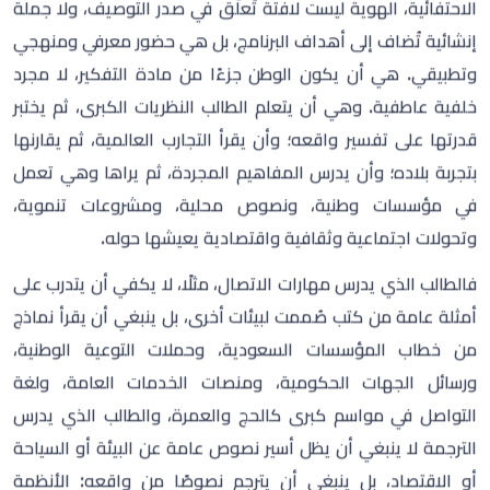
وتحولات اجتماعية وثقافية واقتصادية يعيشها حوله.
فالطالب الذي يدرس مهارات الاتصال، مثلًا، لا يكفي أن يتدرب على
أمثلة عامة من كتب صُممت لبيئات أخرى، بل ينبغي أن يقرأ نماذج
من خطاب المؤسسات السعودية، وحملات التوعية الوطنية،
ورسائل الجهات الحكومية، ومنصات الخدمات العامة، ولغة
التواصل في مواسم كبرى كالحج والعمرة، والطالب الذي يدرس
الترجمة لا ينبغي أن يظل أسير نصوص عامة عن البيئة أو السياحة
أو الاقتصاد، بل ينبغي أن يترجم نصوصًا من واقعه: الأنظمة
السعودية، والمبادرات الثقافية، وخدمات ضيوف الرحمن،
والسياحة الدينية، والهوية البصرية، والتراث، والبرامج الوطنية،
والمشروعات الكبرى، والطالب الذي يدرس الأدب لا يصح أن يعرف
خريطة الأدب العربي والعالمي ثم يخرج وهو لا يعرف خريطة الأدب
السعودي، ولا تحولات الرواية والشعر والنقد في بلاده.
المحتوى المحلي ليس ترفًا أكاديميًا، ولا مطلبًا شكليًا لإرضاء لجان