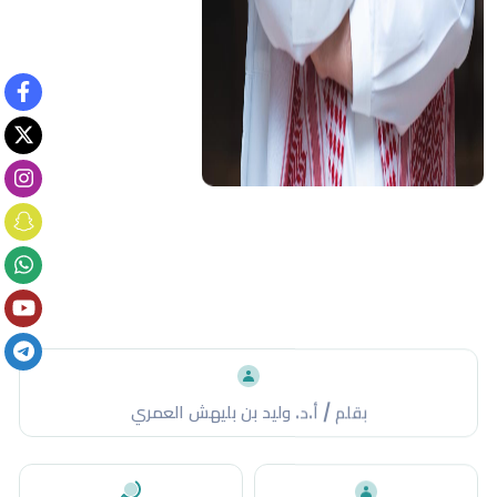
بقلم / أ.د. وليد بن بليهش العمري
جميع مقالات الكاتب
توعوي
ليست المشكلة في أن تقرأ جامعاتنا كتبًا عربية أو عالمية جاءت
من خارج السياق السعودي؛ فالمعرفة بطبيعتها عابرة للحدود،
والجامعة لا تكون جامعةً حقًا إذا أغلقت نوافذها عن التجارب
الإنسانية الواسعة. إلا أن المشكلة تبدأ حين يصبح الخارج هو
الأصل، ويصبح المحلي مجرد إضافة هامشية، أو يغيب تمامًا عن