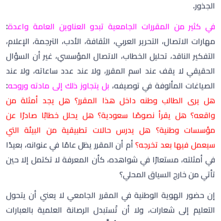
واقعه؟ هل يقرأ نصوصًا سعودية؟ هل يحلل خطابًا صادرًا عن
مؤسسات وطنية؟ هل يدرس حالات تطبيقية من البيئة التي
سيعمل فيها بعد تخرجه؟
أم أن المقرر يظل عامًا في عنوانه، بعيدًا
في أمثلته، مستعارًا في شواهده، كأن المعرفة لا تكتمل إلا حين
تأتي من خارج السياق المحلي؟
إن حضور الهوية الوطنية في المقرر الجامعي لا يعني أن يتحول
التعليم إلى شعارات، ولا أن تُستبدل الرصانة العلمية بالعبارات
الاحتفائية، الهوية ليست لافتة تُعلَّق في صدر التوصيف، ولا جملة
إنشائية تُضاف إلى أهداف البرنامج، بل هي حضور معرفي ومنهجي
وتطبيقي. هي أن يكون الوطن جزءًا من مادة التفكير، لا مجرد
خلفية عاطفية. وهي أن يتعلم الطالب النظريات الكبرى، ثم يختبر
قدرتها على تفسير واقعه؛ وأن يقرأ التجارب العالمية، ثم يقارنها
بتجربة بلاده؛ وأن يدرس المفاهيم المجردة، ثم يراها وهي تعمل
في مؤسسات وطنية، ونصوص محلية، ومشروعات تنموية،