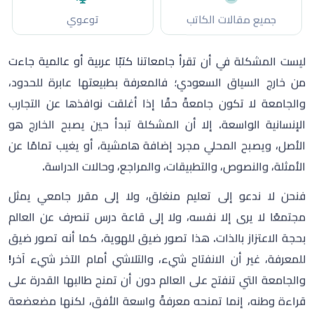
الأمثلة، والنصوص، والتطبيقات، والمراجع، وحالات الدراسة.
فنحن لا ندعو إلى تعليم منغلق، ولا إلى مقرر جامعي يمثل
مجتمعًا لا يرى إلا نفسه، ولا إلى قاعة درس تنصرف عن العالم
بحجة الاعتزاز بالذات. هذا تصور ضيق للهوية، كما أنه تصور ضيق
للمعرفة، غير أن الانفتاح شيء، والتلاشي أمام الآخر شيء آخر!
والجامعة التي تنفتح على العالم دون أن تمنح طالبها القدرة على
قراءة وطنه، إنما تمنحه معرفةً واسعة الأفق، لكنها مضعضعة
الجذور.
في كثير من المقررات الجامعية تبدو العناوين العامة واعدة
:
مهارات الاتصال، التحرير العربي، الثقافة، الأدب، الترجمة، الإعلام،
التفكير الناقد، تحليل الخطاب، الاتصال المؤسسي، غير أن السؤال
الحقيقي لا يقف عند اسم المقرر، ولا عند عدد ساعاته، ولا عند
الصياغات المألوفة في توصيفه،
بل يتجاوز ذلك إلى مادته وروحه
:
هل يرى الطالب وطنه داخل هذا المقرر؟ هل يجد أمثلة من