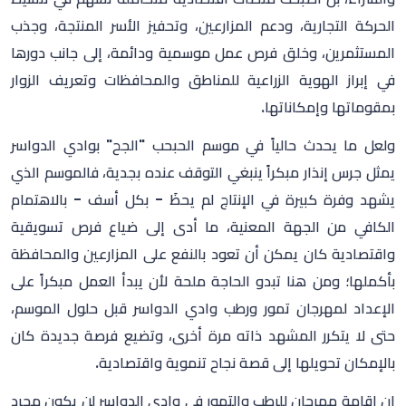
الحركة التجارية، ودعم المزارعين، وتحفيز الأسر المنتجة، وجذب
المستثمرين، وخلق فرص عمل موسمية ودائمة، إلى جانب دورها
في إبراز الهوية الزراعية للمناطق والمحافظات وتعريف الزوار
بمقوماتها وإمكاناتها
.
ولعل ما يحدث حالياً في موسم الحبحب "الجح" بوادي الدواسر
يمثل جرس إنذار مبكراً ينبغي التوقف عنده بجدية، فالموسم الذي
يشهد وفرة كبيرة في الإنتاج لم يحظَ - بكل أسف - بالاهتمام
الكافي من الجهة المعنية، ما أدى إلى ضياع فرص تسويقية
واقتصادية كان يمكن أن تعود بالنفع على المزارعين والمحافظة
بأكملها؛ ومن هنا تبدو الحاجة ملحة لأن يبدأ العمل مبكراً على
الإعداد لمهرجان تمور ورطب وادي الدواسر قبل حلول الموسم،
حتى لا يتكرر المشهد ذاته مرة أخرى، وتضيع فرصة جديدة كان
بالإمكان تحويلها إلى قصة نجاح تنموية واقتصادية
.
إن إقامة مهرجان للرطب والتمور في وادي الدواسر لن يكون مجرد