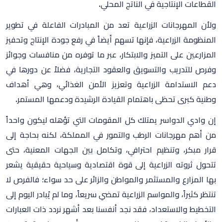
القطاعات الإنتاجية في الناتج المحلي
.
ولأن المهرجانات الزراعية تعد من المبادرات الفاعلة في تطوير
المنظومة الزراعية، فإنها تسهم أيضاً في رفع جودة الإنتاج وتحفيز
المزارعين على التميز والابتكار، عبر ما توفره من منافسات وجوائز
وفرص للتدريب والتسويق والعقود التجارية، فضلاً عن دورها في
دعم الاستدامة الزراعية وتعزيز الأمن الغذائي، وهي أهداف
وطنية كبرى تحظى باهتمام القيادة الرشيدة ودعمها المستمر
.
إن وادي الدواسر يمتلك كل المقومات التي تؤهله ليكون واحداً
من أهم مهرجانات الرطب والتمور في المملكة، لكنه بحاجة إلى
قرار مبكر، وتنظيم احترافي، وتكامل بين الجهات المعنية، حتى
تتحول ثروته الزراعية إلى قوة اقتصادية وسياحية حقيقية يشعر
بها المزارع والمستثمر والمواطن والزائر على حد سواء؛ فالفرص لا
تنتظر كثيراً، والمواسم الزراعية تمضي سريعاً، وما لم يُبادر اليوم إلى
التخطيط والاستعداد، فقد نجد أنفسنا بعد أشهر نردد ذات العبارات