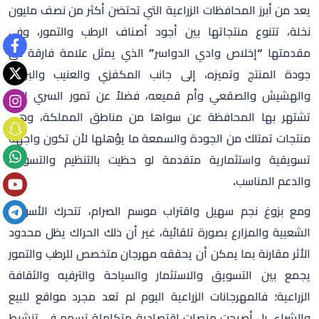
يعد من أبرز المحافظات الزراعية التي تحتضن أكثر من نصف مليون
نخلة، تتنوع منتجاتها بين أجود أصناف الرطب والتمور، وفي
مقدمتها “إخلاص وادي الدواسر” الذي يمثل علامة فارقة في
جودة المنتج وتميزه، إلى جانب المكفزي والعنيب والبرحي
والهشيش والصقعي وأم قميعه، فضلاً عن تمور السري التي
تشتهر بها المحافظة عن سواها من مناطق المملكة، وهي
منتجات تمتلك من الجودة والسمعة ما يؤهلها لأن تكون واجهة
تسويقية واستثمارية متقدمة لو حظيت بالتنظيم والتسويق
والدعم المناسب
.
ومع بزوغ نجم سهيل واقتراب موسم الصرام، تتحرك الأسواق
الشعبية والمزارع بصورة تلقائية، غير أن ذلك الحراك يظل محدود
الأثر مقارنة بما يمكن أن يحققه مهرجان متخصص للرطب والتمور
يجمع بين التسويق والاستثمار والسياحة والترفيه والثقافة
الزراعية؛ فالمهرجانات الزراعية اليوم لم تعد مجرد مواقع للبيع
والشراء، بل أصبحت منصات اقتصادية متكاملة تسهم في تنشيط