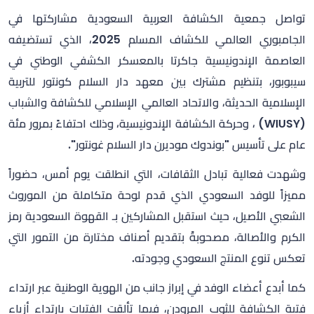
تواصل جمعية الكشافة العربية السعودية مشاركتها في
الجامبوري العالمي للكشاف المسلم 2025، الذي تستضيفه
العاصمة الإندونيسية جاكرتا بالمعسكر الكشفي الوطني في
سيبوبور، بتنظيم مشترك بين معهد دار السلام كونتور للتربية
الإسلامية الحديثة، والاتحاد العالمي الإسلامي للكشافة والشباب
(WIUSY) ، وحركة الكشافة الإندونيسية، وذلك احتفاءً بمرور مئة
عام على تأسيس "بوندوك موديرن دار السلام غونتور".
وشهدت فعالية تبادل الثقافات، التي انطلقت يوم أمس، حضوراً
مميزاً للوفد السعودي الذي قدم لوحة متكاملة من الموروث
الشعبي الأصيل، حيث استقبل المشاركين بـ القهوة السعودية رمز
الكرم والأصالة، مصحوبةً بتقديم أصناف مختارة من التمور التي
تعكس تنوع المنتج السعودي وجودته.
كما أبدع أعضاء الوفد في إبراز جانب من الهوية الوطنية عبر ارتداء
فتية الكشافة للثوب المرودن، فيما تألقت الفتيات بارتداء أزياء