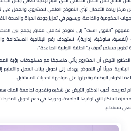
لان النتائج خلال الحفل الختامي الذي أُقيم برعاية معالي رئيس الج
ن مركز ريادة الأعمال تبنّي النموذج العلمي للمشروع، والعمل على 
جهات الحكومية والخاصة، ويسهم في تعزيز جودة الحياة والصحة النف
مفهوم "القوى الست" إلى نموذج تكاملي مغلق يجمع بين الصحة 
 (نفسية، سلوكية، إدارية)، تستهدف رفع الإنتاجية المستدامة وا
طوير مستمر تُعرف بـ"الحلقة اللولبية الصاعدة".
 البشرية، مبينًا أن النموذج يهدف إلى تحويل بيئات العمل والتعليم
اءة الكوادر الوطنية وقدرتها على مواجهة تحديات المستقبل.
م تصريحه، أعرب الدكتور الأبيض عن شكره وتقديره لجامعة الملك سعو
لمحفزة للابتكار التي توفرها الجامعة، ودورها في دعم تحويل المخرجا
معي مستدام.