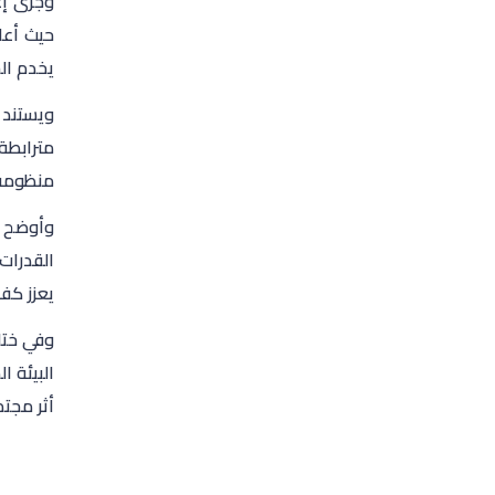
وجرى إع
حيث أعل
يخدم ال
ويستند 
مترابطة
منظومة ت
القدرات
يعزز كف
وفي ختا
البيئة ا
أثر مجت