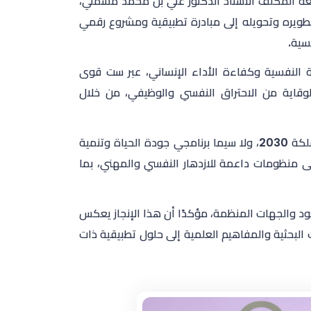
امعة المكلف الأستاذ الدكتور علي بن محمد مسملي،
تطويره وتحويله إلى مبادرة تطبيقية ومشروع رقمي
سية.
النفسية وكفاءة الأداء الإنساني، عبر ست قوى
لوقاية من الاحتراق النفسي والوظيفي، من خلال
وأوضح الدكتور الأبيض أن المشروع يأتي منسجمًا مع مستهدفات رؤية المملكة 2030، ولا سيما برنامجي جودة الحياة وتنمية
 إلى منظومات داعمة للازدهار النفسي والمهني، بما
د والجهات المنظمة، مؤكدًا أن هذا الإنجاز يعكس
ت البحثية والمفاهيم العلمية إلى حلول تطبيقية ذات