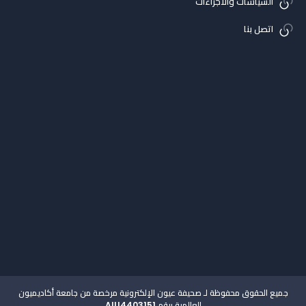
السياسات والاجراءات
اتصل بنا
جميع الحقوق محفوظة لـ صحيفة عيون الإلكترونية مرخصة من جامعة أكاديميون
العالمية برقم AIU4403151