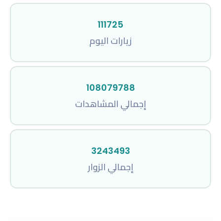
111725
زيارات اليوم
108079788
إجمالي المشاهدات
3243493
إجمالي الزوار