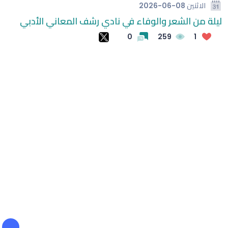
الاثنين
2026-06-08
ليلة من الشعر والوفاء في نادي رشف المعاني الأدبي
لأولمبياد 2028
الأندية الأكثر تغييرًا في تشكيلتها قبل انطلاق روشن
0
259
1
اعتماد قائمة الرزيزاء في انتخابات اتحاد كرة القدم
الكشف عن جوائز الفانتزي للموسم الجديد
بتوجيه وزير الشؤون الإسلامية: نقل فعاليات مسابقة الملك
عبدالعزيز الدولية للقرآن عبر القنوات المحلية والدولية
جمعية أسرتي تختتم مشروع سنة أولى وثانية زواج مستهدفةً
953 مستفيداً في المدينة المنورة
في حوار خاص من إدارة الجلسة إلى صناعة المعرفة:
البروفيسور عائض الزهراني يتحدث عن أهمية مؤتمر (التعليم
الممكن بالتقنية)