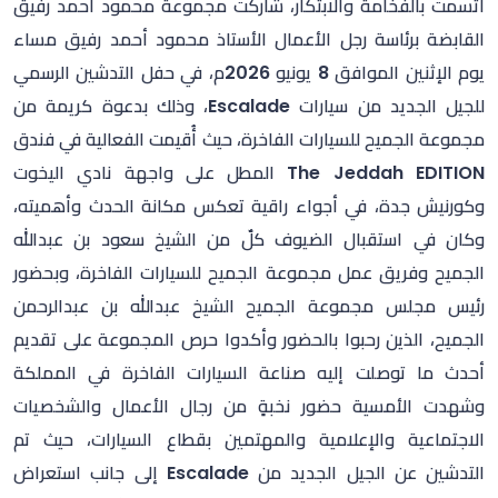
اتسمت بالفخامة والابتكار، شاركت مجموعة محمود أحمد رفيق
القابضة برئاسة رجل الأعمال الأستاذ محمود أحمد رفيق مساء
يوم الإثنين الموافق 8 يونيو 2026م، في حفل التدشين الرسمي
للجيل الجديد من سيارات Escalade، وذلك بدعوة كريمة من
مجموعة الجميح للسيارات الفاخرة، حيث أُقيمت الفعالية في فندق
The Jeddah EDITION المطل على واجهة نادي اليخوت
وكورنيش جدة، في أجواء راقية تعكس مكانة الحدث وأهميته،
وكان في استقبال الضيوف كلٌ من الشيخ سعود بن عبدالله
الجميح وفريق عمل مجموعة الجميح للسيارات الفاخرة، وبحضور
رئيس مجلس مجموعة الجميح الشيخ عبدالله بن عبدالرحمن
الجميح، الذين رحبوا بالحضور وأكدوا حرص المجموعة على تقديم
أحدث ما توصلت إليه صناعة السيارات الفاخرة في المملكة
وشهدت الأمسية حضور نخبةٍ من رجال الأعمال والشخصيات
الاجتماعية والإعلامية والمهتمين بقطاع السيارات، حيث تم
التدشين عن الجيل الجديد من Escalade إلى جانب استعراض