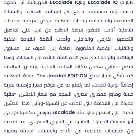
طرازات Escalade IQ وEscalade IQL الكهربائية، في خطوة
تجسد رؤية مستقبلية تجمع بين الفخامة العصرية والتقنيات
المتقدمة والاستدامة وتخللت الفعالية عروض تعريفية وجلسات
تفاعلية أتاحت للحضور فرصة الاطلاع عن قرب على تفاصيل
التصميم الخارجي والداخلي، وأحدث أنظمة القيادة الذكية
والتقنيات الرقمية المتطورة، إضافةً إلى التعرف على مستوى
الرفاهية والراحة الذي يميز هذه الفئة الرائدة من السيارات، وسط
تنظيم احترافي يعكس مكانة العلامة التجارية وريادتها العالمية
كما شكّل اختيار فندق The Jeddah EDITION موقعًا للفعالية
إضافةً نوعية للحدث، لما يتمتع به من موقع مميز وإطلالة بحرية
خلابة وطابع معماري عصري، انسجم مع شعار التدشين «حقبة
جديدة من الفخامة التي تتحدث عن نفسها»ويأتي هذا التدشين
تأكيدًا على استمرار تطور فئة Escalade وترسيخ مكانتها كإحدى
أبرز أيقونات السيارات الفاخرة في السوق السعودي، بما تقدمه
من مستويات متقدمة من الأداء والتقنيات الحديثة وتجربة