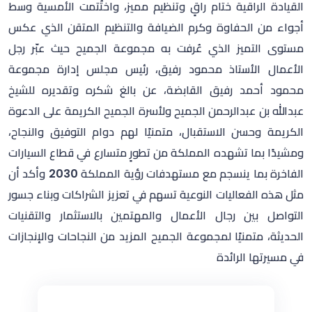
القيادة الراقية ختام راقٍ وتنظيم مميز، واختُتمت الأمسية وسط
أجواء من الحفاوة وكرم الضيافة والتنظيم المتقن الذي عكس
مستوى التميز الذي عُرفت به مجموعة الجميح حيث عبّر رجل
الأعمال الأستاذ محمود رفيق، رئيس مجلس إدارة مجموعة
محمود أحمد رفيق القابضة، عن بالغ شكره وتقديره للشيخ
عبدالله بن عبدالرحمن الجميح ولأسرة الجميح الكريمة على الدعوة
الكريمة وحسن الاستقبال، متمنيًا لهم دوام التوفيق والنجاح،
ومشيدًا بما تشهده المملكة من تطورٍ متسارع في قطاع السيارات
الفاخرة بما ينسجم مع مستهدفات رؤية المملكة 2030 وأكد أن
مثل هذه الفعاليات النوعية تسهم في تعزيز الشراكات وبناء جسور
التواصل بين رجال الأعمال والمهتمين بالاستثمار والتقنيات
الحديثة، متمنيًا لمجموعة الجميح المزيد من النجاحات والإنجازات
في مسيرتها الرائدة