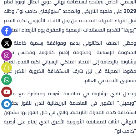
الرسمي الخاص بترشحه لاستضافة نهائي دوري أبطال أوروبا لعام
2029 على ملعبه التاريخي والمجدد "سبوتيفاي كامب نو"، وذلك
قبل انتهاء المهلة المحددة من قِبل الاتحاد الأوروبي لكرة القدم
"يويفا" لتقديم المستندات الرسمية والمقررة يوم الأربعاء المقبل.
وحظي الملف الكتالوني بدعم وموافقة رسمية كاملة من
الحكومة الإسبانية، وحكومة إقليم كتالونيا، ومجلس بلدية
برشلونة، بالإضافة إلى الاتحاد الملكي الإسباني لكرة القدم، لتعزيز
حظوظ المدينة في نيل شرف الاستضافة الكروية الأكبر على
مستوى الأندية في العالم.
ويدخل نادي برشلونة في منافسة شرسة ومباشرة مع ملعب
"ويمبلي" الشهير في العاصمة البريطانية لندن للفوز بحقوق
استضافة هذه المباراة التاريخية، والتي في حال الفوز بها ستكون
النهائي الثالث للمسابقة الأوروبية الأعرق الذي يُقام على أرضية
"كامب نو".