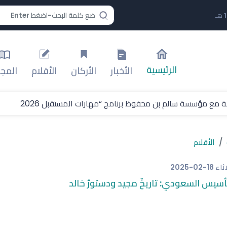
الرئيسية
الأخبار
الأركان
الأقلام
المجل
 مع مؤسسة سالم بن محفوظ برنامج “مهارات المستقبل 2026
افة بطولة العالم لألعاب القوى 2029
الأقلام
طعته لبطولات فيفا ويؤكد استمرار فقدان الثقة في إنفانتينو
اثاء
2025-02-18
ة والطاولة والدراجات
أسيس السعودي: تاريخٌ مجيد ودستورٌ خالد
إعلامُ الأزماتِ)
لرياضي)