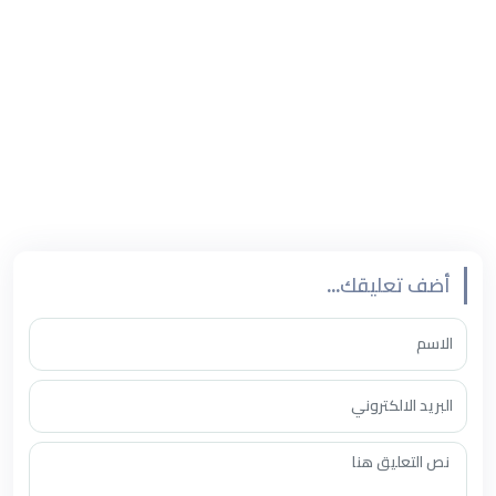
إعادة التوازن ليست مستحيلة، لكنها تبدأ بقرار فردي، بأن نعيد
للشعور مكانته، ونمنحه ايضاً ما يستحقه من وعي واهتمام.
رمضان ليس موسماً عابراً.
بل اختبار سنوي لقلوبنا.
أضف تعليقك...