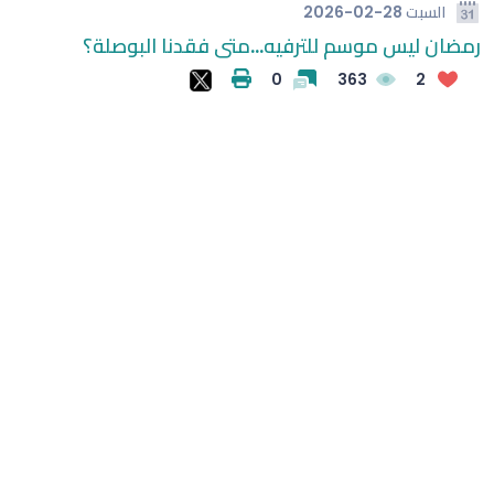
السبت
2026-02-28
رمضان ليس موسم للترفيه...متى فقدنا البوصلة؟
فقدان الثقة في إنفانتينو
السلام يحتفل بإنجازات السلة والطاولة والدراجات
0
363
2
إطلاق كتاب (حُمَّى التريند - إعلامُ الأزماتِ)
صدور كتاب (علم الاجتماع الرياضي)
د. حنان النمرى: المؤتمر العلمي الدولي السادس (التعليم
الممكن بالتقنية) بجامعة أيبكسى العالمية برنامج علمي
البروفسور ظاهر القرشي: المؤتمر العلمي الدولي السادس
بمعايير عالمية
هل يتفوق الذكاء الاصطناعى على المؤلفين فى كتابة
يجمع الخبرات العالمية في عمّان تحت شعار (التعليم الممكن
بالتقنية)
الروايات؟.. دراسة جديدة تحسم الجدل