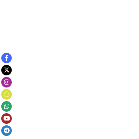
بقلم / دنيا طارق السيد
جميع مقالات الكاتب
اجتماعي
في كل عام، نستقبل رمضان بالفرح والسرور والترقب، لكن يبدو أن
هذا الشهر لم يعد كما نعرفه، بل أصبح نسخة مختلفة تفرضها
عادات استهلاكية وإيقاع سريع للحياة.
تحول رمضان عند البعض من شهر للعبادة والسكينة الى موسم
مليء ومزدحم بالبرامج والإعلانات، والسهرات التي تمتد حتى
الفجر، دون أن تترك مساحة حقيقيه للتأمل او التقرب إلى الله.
لم يعد السؤال: ماذا سنفعل لنقترب أكثر؟
بل أصبح: ماذا سنشاهد؟ وماذا سنأكل؟