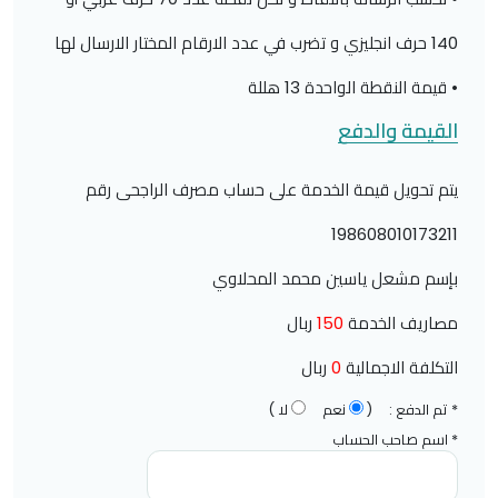
140 حرف انجليزي و تضرب في عدد الارقام المختار الارسال لها
• قيمة النقطة الواحدة 13 هللة
القيمة والدفع
يتم تحويل قيمة الخدمة على حساب مصرف الراجحى رقم
198608010173211
بإسم مشعل ياسين محمد المحلاوي
مصاريف الخدمة
150
ربال
التكلفة الاجمالية
0
ربال
* تم الدفع :
(
نعم
لا )
* اسم صاحب الحساب