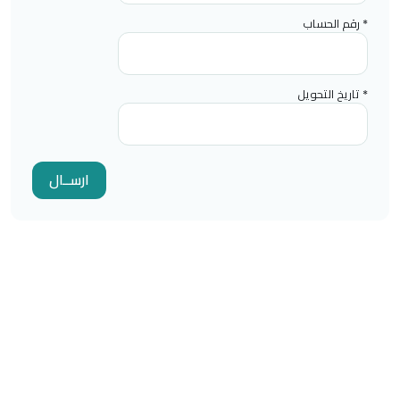
* رقم الحساب
* تاريخ التحويل
115847
زيارات اليوم