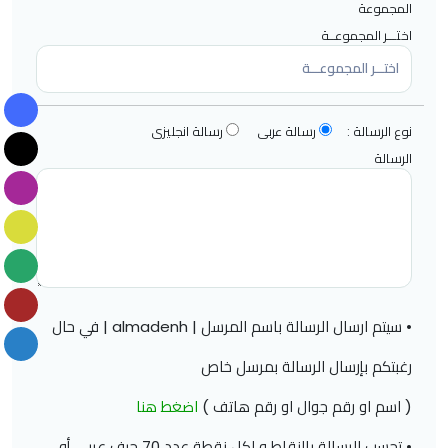
المجموعة
اختـــر المجموعــة
نوع الرسالة :
رسالة عربى
رسالة انجليزى
الرسالة
• سيتم ارسال الرسالة باسم المرسل | almadenh | في حال
رغبتكم بإرسال الرسالة بمرسل خاص
( اسم او رقم جوال او رقم هاتف )
اضغط هنا
• تحسب الرسالة بالنقاط و لكل نقطة عدد 70 حرف عربي أو